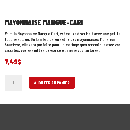
MAYONNAISE MANGUE-CARI
Voici la Mayonnaise Mangue Cari, crémeuse à souhait avec une petite
touche sucrée. De loin la plus versatile des mayonnaises Monsieur
Saucisse, elle sera parfaite pour un mariage gastronomique avec vos
crudités, vos assiettes de viande et même vos tartares.
7,49
$
quantité
AJOUTER AU PANIER
de
Mayonnaise
Mangue-
Cari